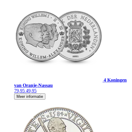
4 Koningen
van Oranje-Nassau
79,95
49,95
Meer informatie