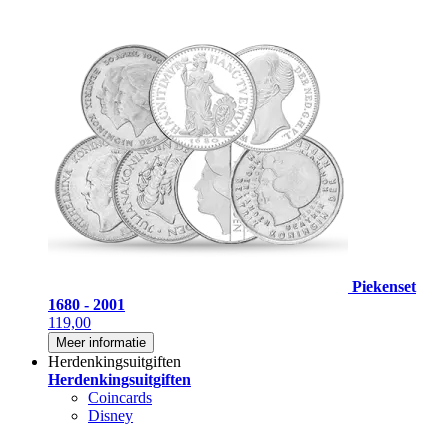
Piekenset
1680 - 2001
119,00
Meer informatie
Herdenkingsuitgiften
Herdenkingsuitgiften
Coincards
Disney