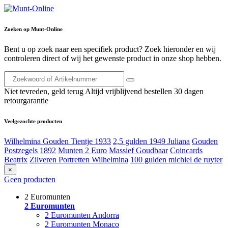
Zoeken op Munt-Online
Bent u op zoek naar een specifiek product? Zoek hieronder en wij
controleren direct of wij het gewenste product in onze shop hebben.
Niet tevreden, geld terug
Altijd vrijblijvend bestellen
30 dagen
retourgarantie
Veelgezochte producten
Wilhelmina Gouden Tientje 1933
2,5 gulden 1949 Juliana
Gouden
Postzegels
1892
Munten 2 Euro
Massief Goudbaar
Coincards
Beatrix
Zilveren Portretten Wilhelmina
100 gulden michiel de ruyter
×
Geen producten
2 Euromunten
2 Euromunten
2 Euromunten Andorra
2 Euromunten Monaco