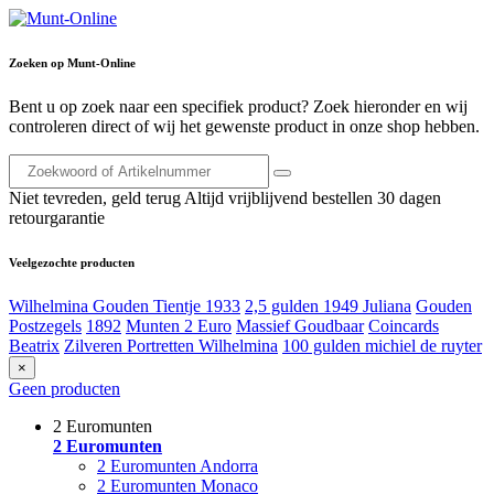
Zoeken op Munt-Online
Bent u op zoek naar een specifiek product? Zoek hieronder en wij
controleren direct of wij het gewenste product in onze shop hebben.
Niet tevreden, geld terug
Altijd vrijblijvend bestellen
30 dagen
retourgarantie
Veelgezochte producten
Wilhelmina Gouden Tientje 1933
2,5 gulden 1949 Juliana
Gouden
Postzegels
1892
Munten 2 Euro
Massief Goudbaar
Coincards
Beatrix
Zilveren Portretten Wilhelmina
100 gulden michiel de ruyter
×
Geen producten
2 Euromunten
2 Euromunten
2 Euromunten Andorra
2 Euromunten Monaco