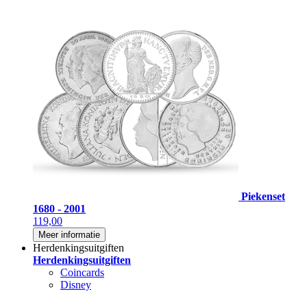
Piekenset
1680 - 2001
119,00
Meer informatie
Herdenkingsuitgiften
Herdenkingsuitgiften
Coincards
Disney