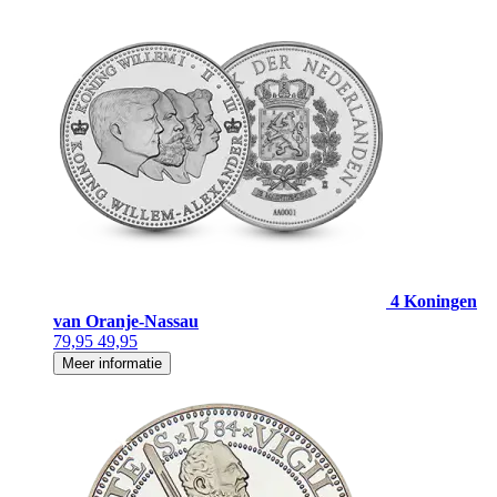
4 Koningen
van Oranje-Nassau
79,95
49,95
Meer informatie