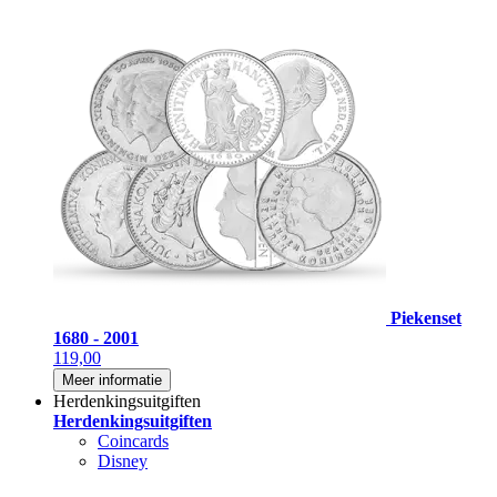
Piekenset
1680 - 2001
119,00
Meer informatie
Herdenkingsuitgiften
Herdenkingsuitgiften
Coincards
Disney