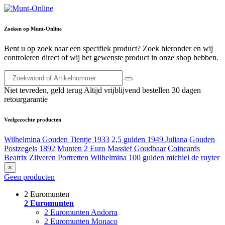
Zoeken op Munt-Online
Bent u op zoek naar een specifiek product? Zoek hieronder en wij
controleren direct of wij het gewenste product in onze shop hebben.
Niet tevreden, geld terug
Altijd vrijblijvend bestellen
30 dagen
retourgarantie
Veelgezochte producten
Wilhelmina Gouden Tientje 1933
2,5 gulden 1949 Juliana
Gouden
Postzegels
1892
Munten 2 Euro
Massief Goudbaar
Coincards
Beatrix
Zilveren Portretten Wilhelmina
100 gulden michiel de ruyter
×
Geen producten
2 Euromunten
2 Euromunten
2 Euromunten Andorra
2 Euromunten Monaco