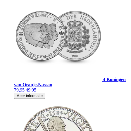
4 Koningen
van Oranje-Nassau
79,95
49,95
Meer informatie