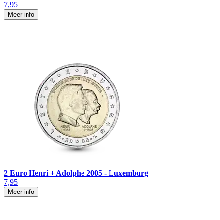
7,95
Meer info
2 Euro Henri + Adolphe 2005 - Luxemburg
7,95
Meer info