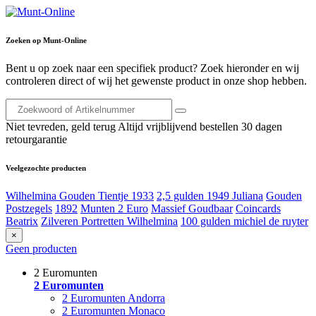
Zoeken op Munt-Online
Bent u op zoek naar een specifiek product? Zoek hieronder en wij
controleren direct of wij het gewenste product in onze shop hebben.
Niet tevreden, geld terug
Altijd vrijblijvend bestellen
30 dagen
retourgarantie
Veelgezochte producten
Wilhelmina Gouden Tientje 1933
2,5 gulden 1949 Juliana
Gouden
Postzegels
1892
Munten 2 Euro
Massief Goudbaar
Coincards
Beatrix
Zilveren Portretten Wilhelmina
100 gulden michiel de ruyter
×
Geen producten
2 Euromunten
2 Euromunten
2 Euromunten Andorra
2 Euromunten Monaco