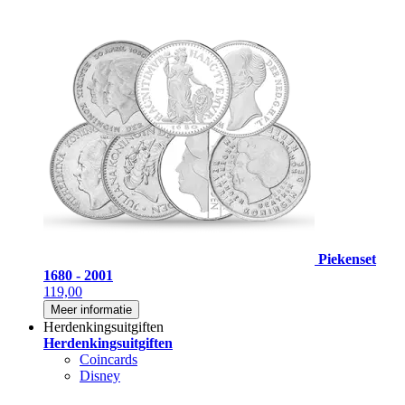
Piekenset
1680 - 2001
119,00
Meer informatie
Herdenkingsuitgiften
Herdenkingsuitgiften
Coincards
Disney