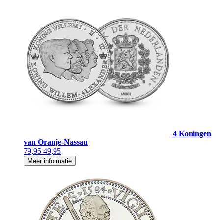
4 Koningen
van Oranje-Nassau
79,95
49,95
Meer informatie