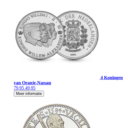
4 Koningen
van Oranje-Nassau
79,95
49,95
Meer informatie