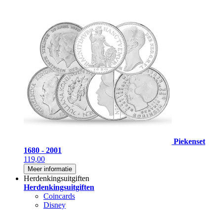
Piekenset
1680 - 2001
119,00
Meer informatie
Herdenkingsuitgiften
Herdenkingsuitgiften
Coincards
Disney