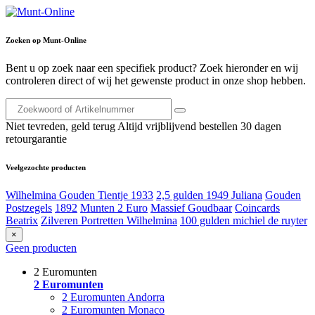
Zoeken op Munt-Online
Bent u op zoek naar een specifiek product? Zoek hieronder en wij
controleren direct of wij het gewenste product in onze shop hebben.
Niet tevreden, geld terug
Altijd vrijblijvend bestellen
30 dagen
retourgarantie
Veelgezochte producten
Wilhelmina Gouden Tientje 1933
2,5 gulden 1949 Juliana
Gouden
Postzegels
1892
Munten 2 Euro
Massief Goudbaar
Coincards
Beatrix
Zilveren Portretten Wilhelmina
100 gulden michiel de ruyter
×
Geen producten
2 Euromunten
2 Euromunten
2 Euromunten Andorra
2 Euromunten Monaco