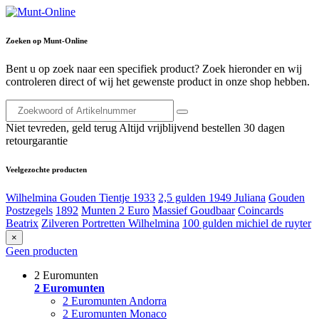
Zoeken op Munt-Online
Bent u op zoek naar een specifiek product? Zoek hieronder en wij
controleren direct of wij het gewenste product in onze shop hebben.
Niet tevreden, geld terug
Altijd vrijblijvend bestellen
30 dagen
retourgarantie
Veelgezochte producten
Wilhelmina Gouden Tientje 1933
2,5 gulden 1949 Juliana
Gouden
Postzegels
1892
Munten 2 Euro
Massief Goudbaar
Coincards
Beatrix
Zilveren Portretten Wilhelmina
100 gulden michiel de ruyter
×
Geen producten
2 Euromunten
2 Euromunten
2 Euromunten Andorra
2 Euromunten Monaco