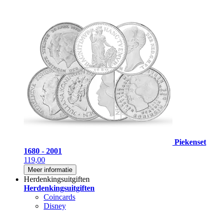
Piekenset
1680 - 2001
119,00
Meer informatie
Herdenkingsuitgiften
Herdenkingsuitgiften
Coincards
Disney