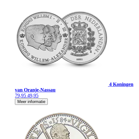
4 Koningen
van Oranje-Nassau
79,95
49,95
Meer informatie