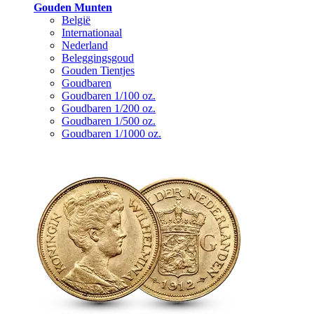
Gouden Munten
België
Internationaal
Nederland
Beleggingsgoud
Gouden Tientjes
Goudbaren
Goudbaren 1/100 oz.
Goudbaren 1/200 oz.
Goudbaren 1/500 oz.
Goudbaren 1/1000 oz.