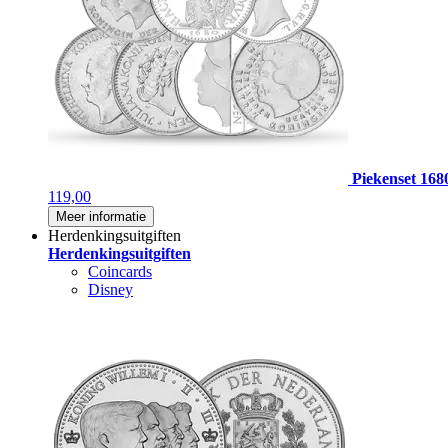
Piekenset 168
119,00
Meer informatie
Herdenkingsuitgiften
Herdenkingsuitgiften
Coincards
Disney