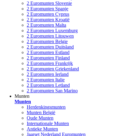
2 Euromunten Slovenie
2 Euromunten Spanje
2 Euromunten Cyprus
2 Euromunten Kroatië
2 Euromunten Malta
2 Euromunten Luxemburg
2 Euromunten Litouwen
2 Euromunten Belgie
2 Euromunten Duitsland
2 Euromunten Estland
2 Euromunten Finland
2 Euromunten Frankrijk
2 Euromunten Griekenland
2 Euromunten Ierland
2 Euromunten Italie
2 Euromunten Letland
2 Euromunten San Marino
Munten
Munten
Herdenkingsmunten
Munten België
Oude Munten
Internationale Munten
Antieke Munten
Jaarset Nederland Euromunten