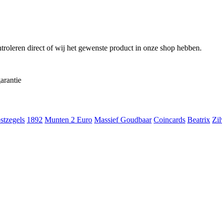
troleren direct of wij het gewenste product in onze shop hebben.
arantie
stzegels
1892
Munten 2 Euro
Massief Goudbaar
Coincards
Beatrix
Zil