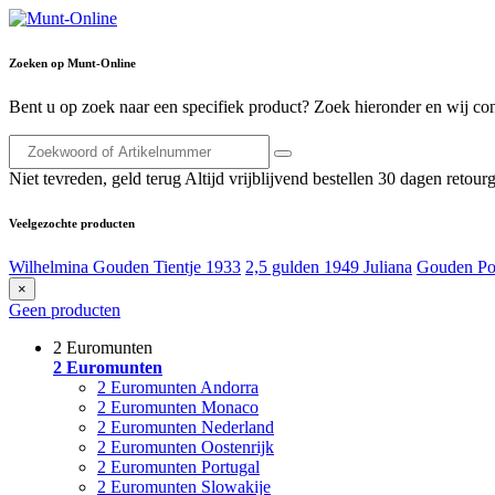
Zoeken op Munt-Online
Bent u op zoek naar een specifiek product? Zoek hieronder en wij con
Niet tevreden, geld terug
Altijd vrijblijvend bestellen
30 dagen retourg
Veelgezochte producten
Wilhelmina Gouden Tientje 1933
2,5 gulden 1949 Juliana
Gouden Po
×
Geen producten
2 Euromunten
2 Euromunten
2 Euromunten Andorra
2 Euromunten Monaco
2 Euromunten Nederland
2 Euromunten Oostenrijk
2 Euromunten Portugal
2 Euromunten Slowakije