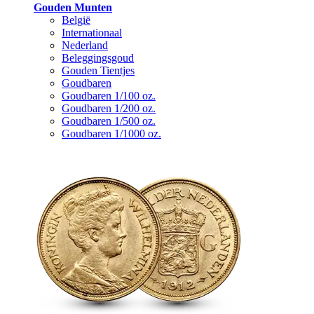
Gouden Munten
België
Internationaal
Nederland
Beleggingsgoud
Gouden Tientjes
Goudbaren
Goudbaren 1/100 oz.
Goudbaren 1/200 oz.
Goudbaren 1/500 oz.
Goudbaren 1/1000 oz.