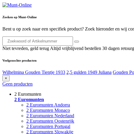
Zoeken op Munt-Online
Bent u op zoek naar een specifiek product? Zoek hieronder en wij con
Niet tevreden, geld terug
Altijd vrijblijvend bestellen
30 dagen retourg
Veelgezochte producten
Wilhelmina Gouden Tientje 1933
2,5 gulden 1949 Juliana
Gouden Po
×
Geen producten
2 Euromunten
2 Euromunten
2 Euromunten Andorra
2 Euromunten Monaco
2 Euromunten Nederland
2 Euromunten Oostenrijk
2 Euromunten Portugal
2 Euromunten Slowakije