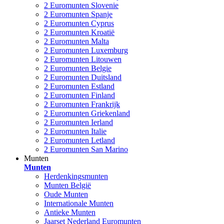
2 Euromunten Slovenie
2 Euromunten Spanje
2 Euromunten Cyprus
2 Euromunten Kroatië
2 Euromunten Malta
2 Euromunten Luxemburg
2 Euromunten Litouwen
2 Euromunten Belgie
2 Euromunten Duitsland
2 Euromunten Estland
2 Euromunten Finland
2 Euromunten Frankrijk
2 Euromunten Griekenland
2 Euromunten Ierland
2 Euromunten Italie
2 Euromunten Letland
2 Euromunten San Marino
Munten
Munten
Herdenkingsmunten
Munten België
Oude Munten
Internationale Munten
Antieke Munten
Jaarset Nederland Euromunten