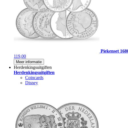
Piekenset 168
119,00
Meer informatie
Herdenkingsuitgiften
Herdenkingsuitgiften
Coincards
Disney