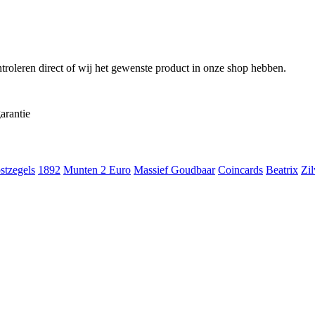
troleren direct of wij het gewenste product in onze shop hebben.
arantie
stzegels
1892
Munten 2 Euro
Massief Goudbaar
Coincards
Beatrix
Zil