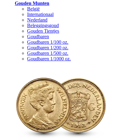
Gouden Munten
België
Internationaal
Nederland
Beleggingsgoud
Gouden Tientjes
Goudbaren
Goudbaren 1/100 oz.
Goudbaren 1/200 oz.
Goudbaren 1/500 oz.
Goudbaren 1/1000 oz.