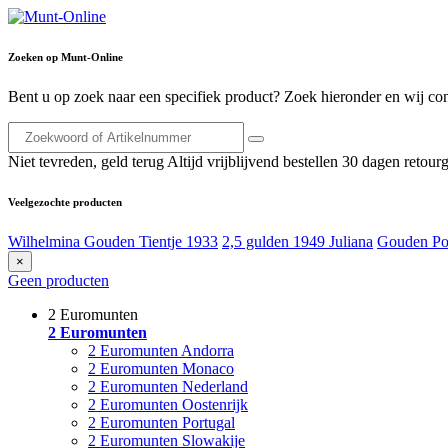
Zoeken op Munt-Online
Bent u op zoek naar een specifiek product? Zoek hieronder en wij con
Niet tevreden, geld terug
Altijd vrijblijvend bestellen
30 dagen retourg
Veelgezochte producten
Wilhelmina Gouden Tientje 1933
2,5 gulden 1949 Juliana
Gouden Po
×
Geen producten
2 Euromunten
2 Euromunten
2 Euromunten Andorra
2 Euromunten Monaco
2 Euromunten Nederland
2 Euromunten Oostenrijk
2 Euromunten Portugal
2 Euromunten Slowakije