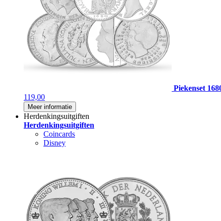
Piekenset 168
119,00
Meer informatie
Herdenkingsuitgiften
Herdenkingsuitgiften
Coincards
Disney