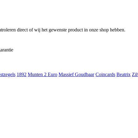
troleren direct of wij het gewenste product in onze shop hebben.
arantie
stzegels
1892
Munten 2 Euro
Massief Goudbaar
Coincards
Beatrix
Zil