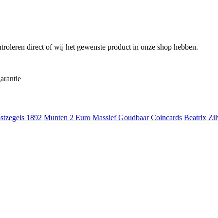
troleren direct of wij het gewenste product in onze shop hebben.
arantie
stzegels
1892
Munten 2 Euro
Massief Goudbaar
Coincards
Beatrix
Zil