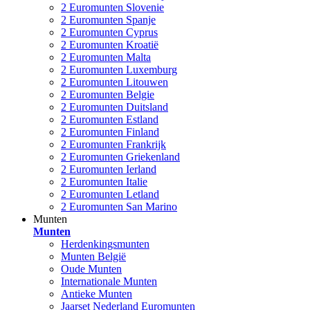
2 Euromunten Slovenie
2 Euromunten Spanje
2 Euromunten Cyprus
2 Euromunten Kroatië
2 Euromunten Malta
2 Euromunten Luxemburg
2 Euromunten Litouwen
2 Euromunten Belgie
2 Euromunten Duitsland
2 Euromunten Estland
2 Euromunten Finland
2 Euromunten Frankrijk
2 Euromunten Griekenland
2 Euromunten Ierland
2 Euromunten Italie
2 Euromunten Letland
2 Euromunten San Marino
Munten
Munten
Herdenkingsmunten
Munten België
Oude Munten
Internationale Munten
Antieke Munten
Jaarset Nederland Euromunten