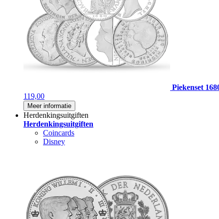
Piekenset 168
119,00
Meer informatie
Herdenkingsuitgiften
Herdenkingsuitgiften
Coincards
Disney