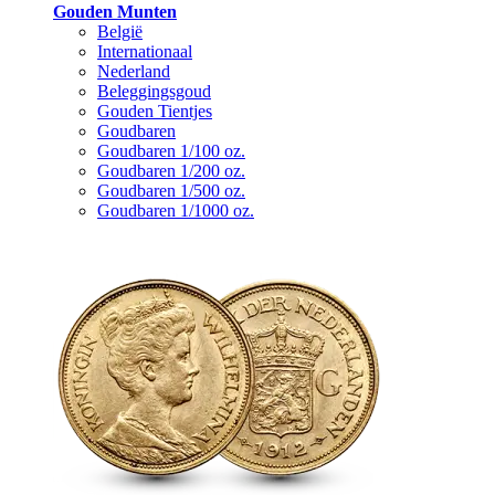
Gouden Munten
België
Internationaal
Nederland
Beleggingsgoud
Gouden Tientjes
Goudbaren
Goudbaren 1/100 oz.
Goudbaren 1/200 oz.
Goudbaren 1/500 oz.
Goudbaren 1/1000 oz.