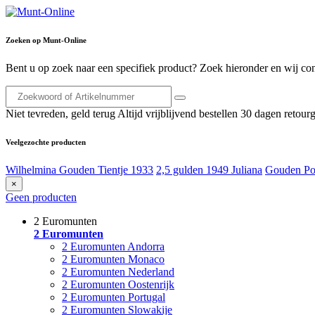
Zoeken op Munt-Online
Bent u op zoek naar een specifiek product? Zoek hieronder en wij con
Niet tevreden, geld terug
Altijd vrijblijvend bestellen
30 dagen retourg
Veelgezochte producten
Wilhelmina Gouden Tientje 1933
2,5 gulden 1949 Juliana
Gouden Po
×
Geen producten
2 Euromunten
2 Euromunten
2 Euromunten Andorra
2 Euromunten Monaco
2 Euromunten Nederland
2 Euromunten Oostenrijk
2 Euromunten Portugal
2 Euromunten Slowakije