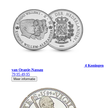
4 Koningen
van Oranje-Nassau
79,95
49,95
Meer informatie