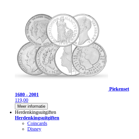
Piekenset
1680 - 2001
119,00
Meer informatie
Herdenkingsuitgiften
Herdenkingsuitgiften
Coincards
Disney