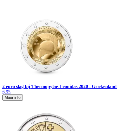
2 euro slag bij Thermopylae-Leonidas 2020 - Griekenland
6,95
Meer info