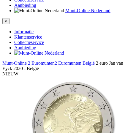
Aanbieding
Munt-Online Nederland
×
Informatie
Klantenservice
Collectieservice
Aanbieding
Munt-Online
2 Euromunten
2 Euromunten België
2 euro Jan van
Eyck 2020 - België
NIEUW