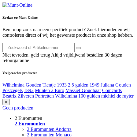
Zoeken op Munt-Online
Bent u op zoek naar een specifiek product? Zoek hieronder en wij
controleren direct of wij het gewenste product in onze shop hebben.
Niet tevreden, geld terug
Altijd vrijblijvend bestellen
30 dagen
retourgarantie
Veelgezochte producten
Wilhelmina Gouden Tientje 1933
2,5 gulden 1949 Juliana
Gouden
Postzegels
1892
Munten 2 Euro
Massief Goudbaar
Coincards
Beatrix
Zilveren Portretten Wilhelmina
100 gulden michiel de ruyter
×
Geen producten
2 Euromunten
2 Euromunten
2 Euromunten Andorra
2 Euromunten Monaco