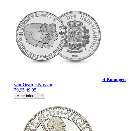
4 Koningen
van Oranje-Nassau
79,95
49,95
Meer informatie