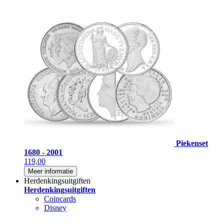
Piekenset
1680 - 2001
119,00
Meer informatie
Herdenkingsuitgiften
Herdenkingsuitgiften
Coincards
Disney