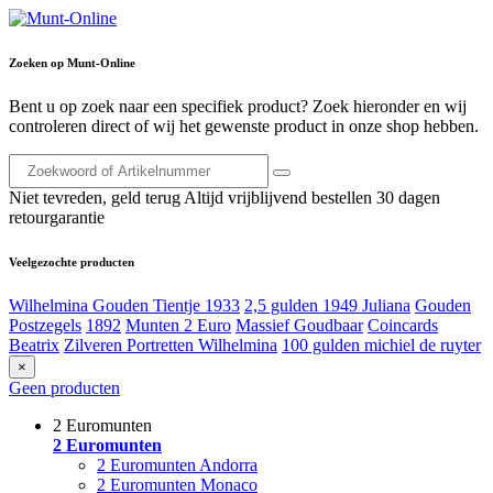
Zoeken op Munt-Online
Bent u op zoek naar een specifiek product? Zoek hieronder en wij
controleren direct of wij het gewenste product in onze shop hebben.
Niet tevreden, geld terug
Altijd vrijblijvend bestellen
30 dagen
retourgarantie
Veelgezochte producten
Wilhelmina Gouden Tientje 1933
2,5 gulden 1949 Juliana
Gouden
Postzegels
1892
Munten 2 Euro
Massief Goudbaar
Coincards
Beatrix
Zilveren Portretten Wilhelmina
100 gulden michiel de ruyter
×
Geen producten
2 Euromunten
2 Euromunten
2 Euromunten Andorra
2 Euromunten Monaco