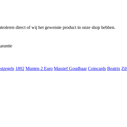
troleren direct of wij het gewenste product in onze shop hebben.
arantie
stzegels
1892
Munten 2 Euro
Massief Goudbaar
Coincards
Beatrix
Zil