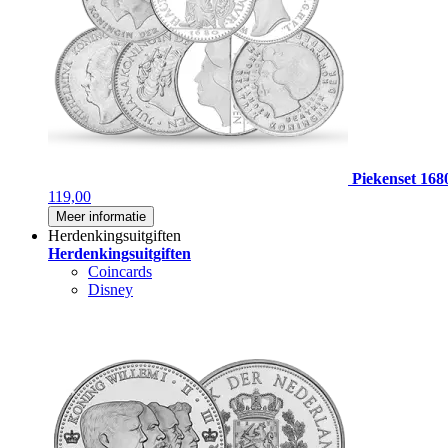
Piekenset 168
119,00
Meer informatie
Herdenkingsuitgiften
Herdenkingsuitgiften
Coincards
Disney