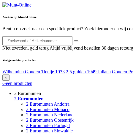
Zoeken op Munt-Online
Bent u op zoek naar een specifiek product? Zoek hieronder en wij con
Niet tevreden, geld terug
Altijd vrijblijvend bestellen
30 dagen retourg
Veelgezochte producten
Wilhelmina Gouden Tientje 1933
2,5 gulden 1949 Juliana
Gouden Po
×
Geen producten
2 Euromunten
2 Euromunten
2 Euromunten Andorra
2 Euromunten Monaco
2 Euromunten Nederland
2 Euromunten Oostenrijk
2 Euromunten Portugal
2 Euromunten Slowakije