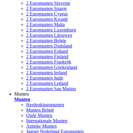
2 Euromunten Slovenie
2 Euromunten Spanje
2 Euromunten Cyprus
2 Euromunten Kroatië
2 Euromunten Malta
2 Euromunten Luxemburg
2 Euromunten Litouwen
2 Euromunten Belgie
2 Euromunten Duitsland
2 Euromunten Estland
2 Euromunten Finland
2 Euromunten Frankrijk
2 Euromunten Griekenland
2 Euromunten Ierland
2 Euromunten Italie
2 Euromunten Letland
2 Euromunten San Marino
Munten
Munten
Herdenkingsmunten
Munten België
Oude Munten
Internationale Munten
Antieke Munten
Jaarset Nederland Euromunten