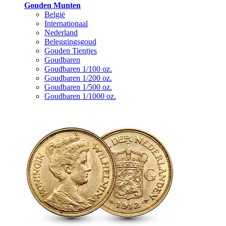
Gouden Munten
België
Internationaal
Nederland
Beleggingsgoud
Gouden Tientjes
Goudbaren
Goudbaren 1/100 oz.
Goudbaren 1/200 oz.
Goudbaren 1/500 oz.
Goudbaren 1/1000 oz.