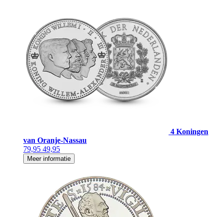
4 Koningen
van Oranje-Nassau
79,95
49,95
Meer informatie