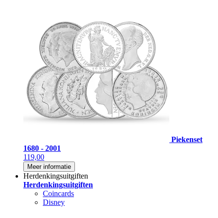
Piekenset
1680 - 2001
119,00
Meer informatie
Herdenkingsuitgiften
Herdenkingsuitgiften
Coincards
Disney