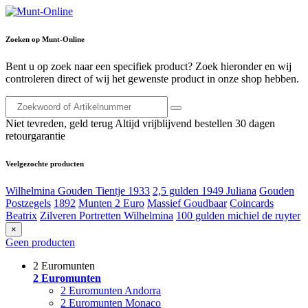
Zoeken op Munt-Online
Bent u op zoek naar een specifiek product? Zoek hieronder en wij
controleren direct of wij het gewenste product in onze shop hebben.
Niet tevreden, geld terug
Altijd vrijblijvend bestellen
30 dagen
retourgarantie
Veelgezochte producten
Wilhelmina Gouden Tientje 1933
2,5 gulden 1949 Juliana
Gouden
Postzegels
1892
Munten 2 Euro
Massief Goudbaar
Coincards
Beatrix
Zilveren Portretten Wilhelmina
100 gulden michiel de ruyter
×
Geen producten
2 Euromunten
2 Euromunten
2 Euromunten Andorra
2 Euromunten Monaco