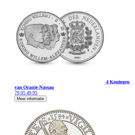
4 Koningen
van Oranje-Nassau
79,95
49,95
Meer informatie