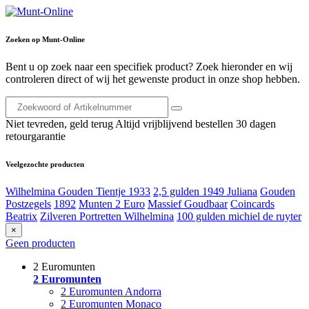
Zoeken op Munt-Online
Bent u op zoek naar een specifiek product? Zoek hieronder en wij
controleren direct of wij het gewenste product in onze shop hebben.
Niet tevreden, geld terug
Altijd vrijblijvend bestellen
30 dagen
retourgarantie
Veelgezochte producten
Wilhelmina Gouden Tientje 1933
2,5 gulden 1949 Juliana
Gouden
Postzegels
1892
Munten 2 Euro
Massief Goudbaar
Coincards
Beatrix
Zilveren Portretten Wilhelmina
100 gulden michiel de ruyter
×
Geen producten
2 Euromunten
2 Euromunten
2 Euromunten Andorra
2 Euromunten Monaco