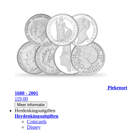
Piekenset
1680 - 2001
119,00
Meer informatie
Herdenkingsuitgiften
Herdenkingsuitgiften
Coincards
Disney