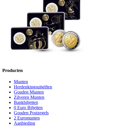
Producten
Munten
Herdenkingsuitgiften
Gouden Munten
Zilveren Munten
Bankbiljetten
0 Euro Biljetten
Gouden Postzegels
2 Euromunten
Aanbieding