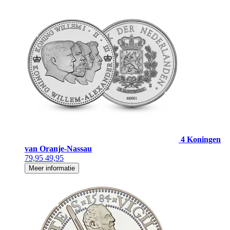
4 Koningen
van Oranje-Nassau
79,95
49,95
Meer informatie