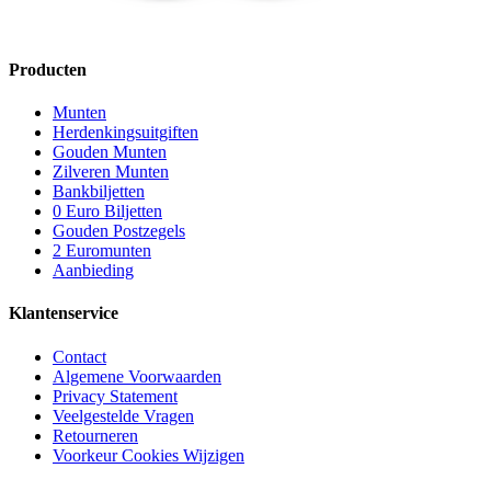
Producten
Munten
Herdenkingsuitgiften
Gouden Munten
Zilveren Munten
Bankbiljetten
0 Euro Biljetten
Gouden Postzegels
2 Euromunten
Aanbieding
Klantenservice
Contact
Algemene Voorwaarden
Privacy Statement
Veelgestelde Vragen
Retourneren
Voorkeur Cookies Wijzigen