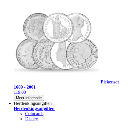
Piekenset
1680 - 2001
119,00
Meer informatie
Herdenkingsuitgiften
Herdenkingsuitgiften
Coincards
Disney