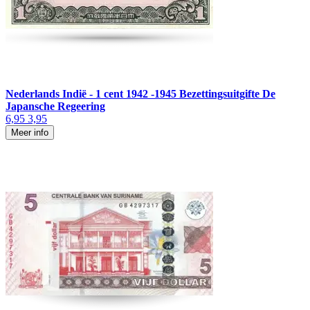
Nederlands Indië - 1 cent 1942 -1945 Bezettingsuitgifte De
Japansche Regeering
6,95
3,95
Meer info