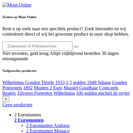
Zoeken op Munt-Online
Bent u op zoek naar een specifiek product? Zoek hieronder en wij
controleren direct of wij het gewenste product in onze shop hebben.
Niet tevreden, geld terug
Altijd vrijblijvend bestellen
30 dagen
retourgarantie
Veelgezochte producten
Wilhelmina Gouden Tientje 1933
2,5 gulden 1949 Juliana
Gouden
Postzegels
1892
Munten 2 Euro
Massief Goudbaar
Coincards
Beatrix
Zilveren Portretten Wilhelmina
100 gulden michiel de ruyter
×
Geen producten
2 Euromunten
2 Euromunten
2 Euromunten Andorra
2 Euromunten Monaco