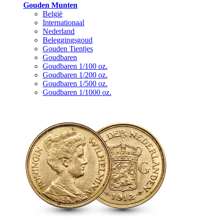
Gouden Munten
België
Internationaal
Nederland
Beleggingsgoud
Gouden Tientjes
Goudbaren
Goudbaren 1/100 oz.
Goudbaren 1/200 oz.
Goudbaren 1/500 oz.
Goudbaren 1/1000 oz.