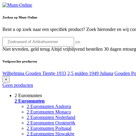
Zoeken op Munt-Online
Bent u op zoek naar een specifiek product? Zoek hieronder en wij con
Niet tevreden, geld terug
Altijd vrijblijvend bestellen
30 dagen retourg
Veelgezochte producten
Wilhelmina Gouden Tientje 1933
2,5 gulden 1949 Juliana
Gouden Po
×
Geen producten
2 Euromunten
2 Euromunten
2 Euromunten Andorra
2 Euromunten Monaco
2 Euromunten Nederland
2 Euromunten Oostenrijk
2 Euromunten Portugal
2 Euromunten Slowakije