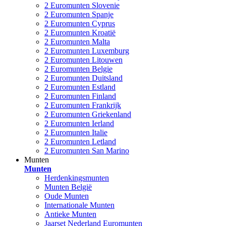
2 Euromunten Slovenie
2 Euromunten Spanje
2 Euromunten Cyprus
2 Euromunten Kroatië
2 Euromunten Malta
2 Euromunten Luxemburg
2 Euromunten Litouwen
2 Euromunten Belgie
2 Euromunten Duitsland
2 Euromunten Estland
2 Euromunten Finland
2 Euromunten Frankrijk
2 Euromunten Griekenland
2 Euromunten Ierland
2 Euromunten Italie
2 Euromunten Letland
2 Euromunten San Marino
Munten
Munten
Herdenkingsmunten
Munten België
Oude Munten
Internationale Munten
Antieke Munten
Jaarset Nederland Euromunten