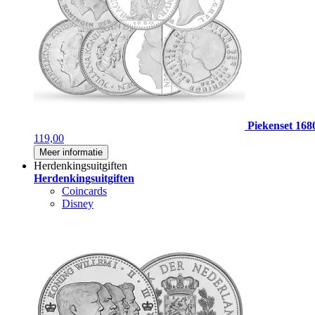
Piekenset 168
119,00
Meer informatie
Herdenkingsuitgiften
Herdenkingsuitgiften
Coincards
Disney