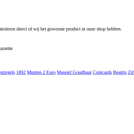
troleren direct of wij het gewenste product in onze shop hebben.
arantie
stzegels
1892
Munten 2 Euro
Massief Goudbaar
Coincards
Beatrix
Zil