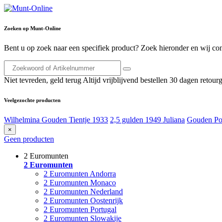
Zoeken op Munt-Online
Bent u op zoek naar een specifiek product? Zoek hieronder en wij con
Niet tevreden, geld terug
Altijd vrijblijvend bestellen
30 dagen retourg
Veelgezochte producten
Wilhelmina Gouden Tientje 1933
2,5 gulden 1949 Juliana
Gouden Po
×
Geen producten
2 Euromunten
2 Euromunten
2 Euromunten Andorra
2 Euromunten Monaco
2 Euromunten Nederland
2 Euromunten Oostenrijk
2 Euromunten Portugal
2 Euromunten Slowakije