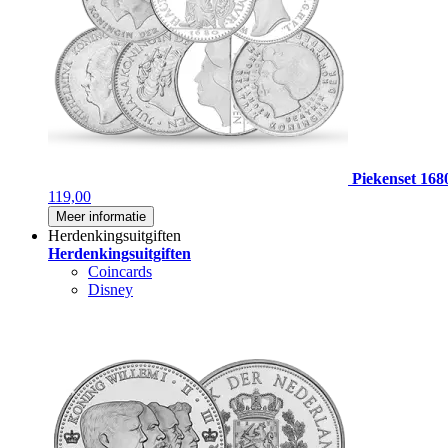
Piekenset 168
119,00
Meer informatie
Herdenkingsuitgiften
Herdenkingsuitgiften
Coincards
Disney