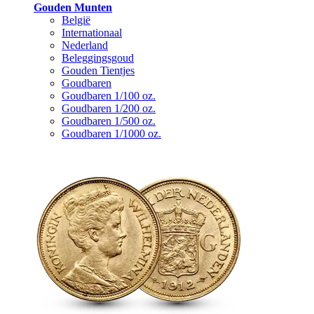
Gouden Munten
België
Internationaal
Nederland
Beleggingsgoud
Gouden Tientjes
Goudbaren
Goudbaren 1/100 oz.
Goudbaren 1/200 oz.
Goudbaren 1/500 oz.
Goudbaren 1/1000 oz.