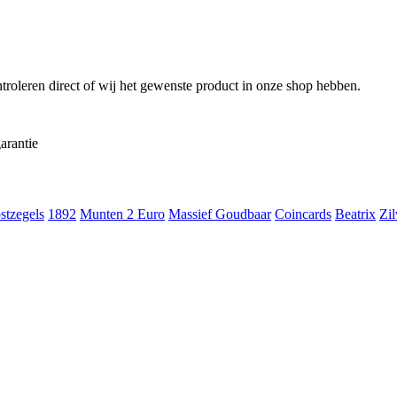
troleren direct of wij het gewenste product in onze shop hebben.
arantie
stzegels
1892
Munten 2 Euro
Massief Goudbaar
Coincards
Beatrix
Zil