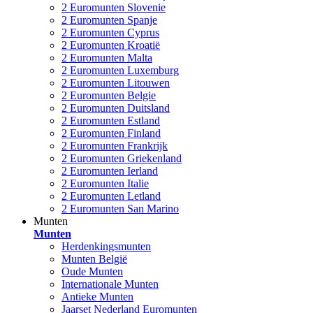
2 Euromunten Slovenie
2 Euromunten Spanje
2 Euromunten Cyprus
2 Euromunten Kroatië
2 Euromunten Malta
2 Euromunten Luxemburg
2 Euromunten Litouwen
2 Euromunten Belgie
2 Euromunten Duitsland
2 Euromunten Estland
2 Euromunten Finland
2 Euromunten Frankrijk
2 Euromunten Griekenland
2 Euromunten Ierland
2 Euromunten Italie
2 Euromunten Letland
2 Euromunten San Marino
Munten
Munten
Herdenkingsmunten
Munten België
Oude Munten
Internationale Munten
Antieke Munten
Jaarset Nederland Euromunten