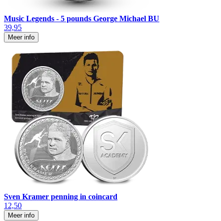
Music Legends - 5 pounds George Michael BU
39,95
Meer info
Sven Kramer penning in coincard
12,50
Meer info