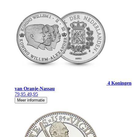
4 Koningen
van Oranje-Nassau
79,95
49,95
Meer informatie