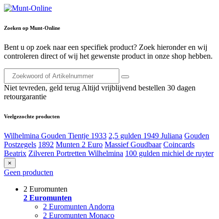
Zoeken op Munt-Online
Bent u op zoek naar een specifiek product? Zoek hieronder en wij
controleren direct of wij het gewenste product in onze shop hebben.
Niet tevreden, geld terug
Altijd vrijblijvend bestellen
30 dagen
retourgarantie
Veelgezochte producten
Wilhelmina Gouden Tientje 1933
2,5 gulden 1949 Juliana
Gouden
Postzegels
1892
Munten 2 Euro
Massief Goudbaar
Coincards
Beatrix
Zilveren Portretten Wilhelmina
100 gulden michiel de ruyter
×
Geen producten
2 Euromunten
2 Euromunten
2 Euromunten Andorra
2 Euromunten Monaco