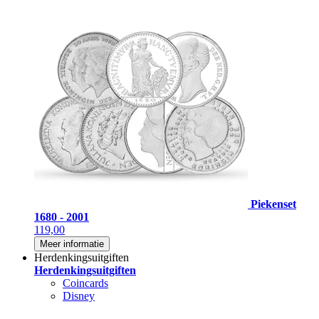
Piekenset
1680 - 2001
119,00
Meer informatie
Herdenkingsuitgiften
Herdenkingsuitgiften
Coincards
Disney