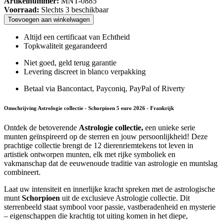
Artikelnummer:
MNT-0885
Voorraad:
Slechts 3 beschikbaar
Toevoegen
aan
winkelwagen
Altijd een certificaat van Echtheid
Topkwaliteit gegarandeerd
Niet goed, geld terug garantie
Levering discreet in blanco verpakking
Betaal via Bancontact, Payconiq, PayPal of Riverty
Omschrijving Astrologie collectie - Schorpioen 5 euro 2026 - Frankrijk
Ontdek de betoverende
Astrologie collectie,
een unieke serie
munten geïnspireerd op de sterren en jouw persoonlijkheid! Deze
prachtige collectie brengt de 12 dierenriemtekens tot leven in
artistiek ontworpen munten, elk met rijke symboliek en
vakmanschap dat de eeuwenoude traditie van astrologie en muntslag
combineert.
Laat uw intensiteit en innerlijke kracht spreken met de astrologische
munt
Schorpioen
uit de exclusieve Astrologie collectie. Dit
sterrenbeeld staat symbool voor passie, vastberadenheid en mysterie
– eigenschappen die krachtig tot uiting komen in het diepe,