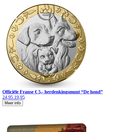
Officiële Franse € 5,- herdenkingsmunt “De hond”
24,95
19,95
Meer info