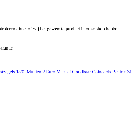
troleren direct of wij het gewenste product in onze shop hebben.
arantie
stzegels
1892
Munten 2 Euro
Massief Goudbaar
Coincards
Beatrix
Zil