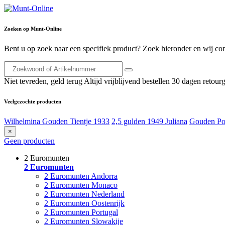
Zoeken op Munt-Online
Bent u op zoek naar een specifiek product? Zoek hieronder en wij con
Niet tevreden, geld terug
Altijd vrijblijvend bestellen
30 dagen retourg
Veelgezochte producten
Wilhelmina Gouden Tientje 1933
2,5 gulden 1949 Juliana
Gouden Po
×
Geen producten
2 Euromunten
2 Euromunten
2 Euromunten Andorra
2 Euromunten Monaco
2 Euromunten Nederland
2 Euromunten Oostenrijk
2 Euromunten Portugal
2 Euromunten Slowakije