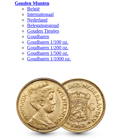
Gouden Munten
België
Internationaal
Nederland
Beleggingsgoud
Gouden Tientjes
Goudbaren
Goudbaren 1/100 oz.
Goudbaren 1/200 oz.
Goudbaren 1/500 oz.
Goudbaren 1/1000 oz.