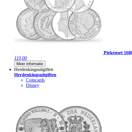
Piekenset 168
119,00
Meer informatie
Herdenkingsuitgiften
Herdenkingsuitgiften
Coincards
Disney