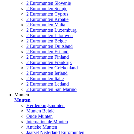
2 Euromunten Slovenie
2 Euromunten Spanje
2 Euromunten Cyprus
2 Euromunten Kroatië
2 Euromunten Malta
2 Euromunten Luxemburg
2 Euromunten Litouwen
2 Euromunten Belgie
2 Euromunten Duitsland
2 Euromunten Estland
2 Euromunten Finland
2 Euromunten Frankrijk
2 Euromunten Griekenland
2 Euromunten Ierland
2 Euromunten Italie
2 Euromunten Letland
2 Euromunten San Marino
Munten
Munten
Herdenkingsmunten
Munten België
Oude Munten
Internationale Munten
Antieke Munten
Jaarset Nederland Euromunten