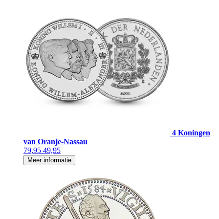
4 Koningen
van Oranje-Nassau
79,95
49,95
Meer informatie