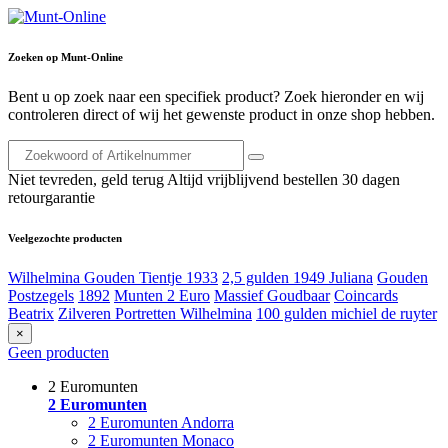
Zoeken op Munt-Online
Bent u op zoek naar een specifiek product? Zoek hieronder en wij
controleren direct of wij het gewenste product in onze shop hebben.
Niet tevreden, geld terug
Altijd vrijblijvend bestellen
30 dagen
retourgarantie
Veelgezochte producten
Wilhelmina Gouden Tientje 1933
2,5 gulden 1949 Juliana
Gouden
Postzegels
1892
Munten 2 Euro
Massief Goudbaar
Coincards
Beatrix
Zilveren Portretten Wilhelmina
100 gulden michiel de ruyter
×
Geen producten
2 Euromunten
2 Euromunten
2 Euromunten Andorra
2 Euromunten Monaco