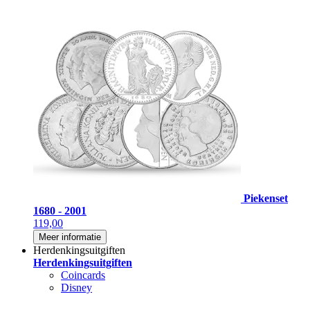
Piekenset
1680 - 2001
119,00
Meer informatie
Herdenkingsuitgiften
Herdenkingsuitgiften
Coincards
Disney