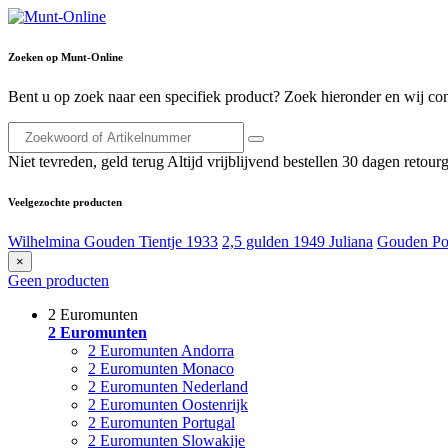
Zoeken op Munt-Online
Bent u op zoek naar een specifiek product? Zoek hieronder en wij con
Niet tevreden, geld terug
Altijd vrijblijvend bestellen
30 dagen retourg
Veelgezochte producten
Wilhelmina Gouden Tientje 1933
2,5 gulden 1949 Juliana
Gouden Po
×
Geen producten
2 Euromunten
2 Euromunten
2 Euromunten Andorra
2 Euromunten Monaco
2 Euromunten Nederland
2 Euromunten Oostenrijk
2 Euromunten Portugal
2 Euromunten Slowakije