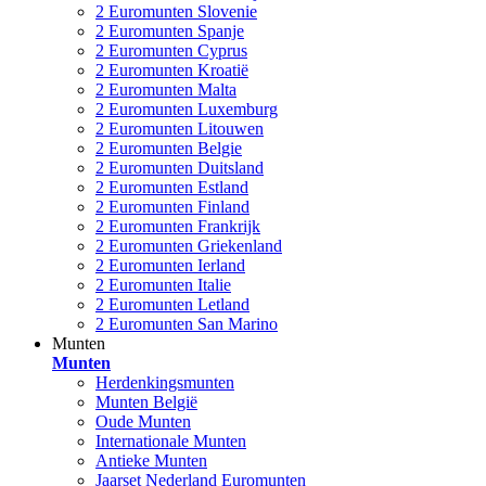
2 Euromunten Slovenie
2 Euromunten Spanje
2 Euromunten Cyprus
2 Euromunten Kroatië
2 Euromunten Malta
2 Euromunten Luxemburg
2 Euromunten Litouwen
2 Euromunten Belgie
2 Euromunten Duitsland
2 Euromunten Estland
2 Euromunten Finland
2 Euromunten Frankrijk
2 Euromunten Griekenland
2 Euromunten Ierland
2 Euromunten Italie
2 Euromunten Letland
2 Euromunten San Marino
Munten
Munten
Herdenkingsmunten
Munten België
Oude Munten
Internationale Munten
Antieke Munten
Jaarset Nederland Euromunten