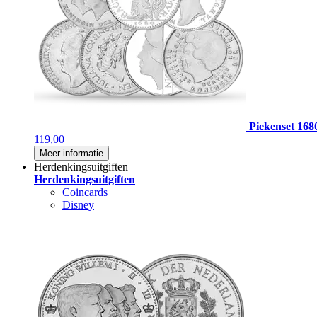
Piekenset 168
119,00
Meer informatie
Herdenkingsuitgiften
Herdenkingsuitgiften
Coincards
Disney