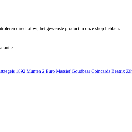
troleren direct of wij het gewenste product in onze shop hebben.
arantie
stzegels
1892
Munten 2 Euro
Massief Goudbaar
Coincards
Beatrix
Zil