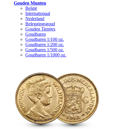
Gouden Munten
België
Internationaal
Nederland
Beleggingsgoud
Gouden Tientjes
Goudbaren
Goudbaren 1/100 oz.
Goudbaren 1/200 oz.
Goudbaren 1/500 oz.
Goudbaren 1/1000 oz.