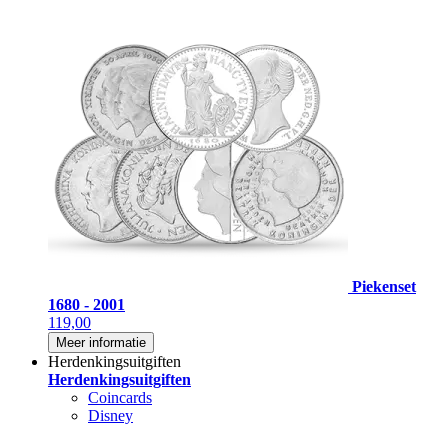
Piekenset
1680 - 2001
119,00
Meer informatie
Herdenkingsuitgiften
Herdenkingsuitgiften
Coincards
Disney