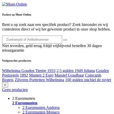
Zoeken op Munt-Online
Bent u op zoek naar een specifiek product? Zoek hieronder en wij
controleren direct of wij het gewenste product in onze shop hebben.
Niet tevreden, geld terug
Altijd vrijblijvend bestellen
30 dagen
retourgarantie
Veelgezochte producten
Wilhelmina Gouden Tientje 1933
2,5 gulden 1949 Juliana
Gouden
Postzegels
1892
Munten 2 Euro
Massief Goudbaar
Coincards
Beatrix
Zilveren Portretten Wilhelmina
100 gulden michiel de ruyter
×
Geen producten
2 Euromunten
2 Euromunten
2 Euromunten Andorra
2 Euromunten Monaco