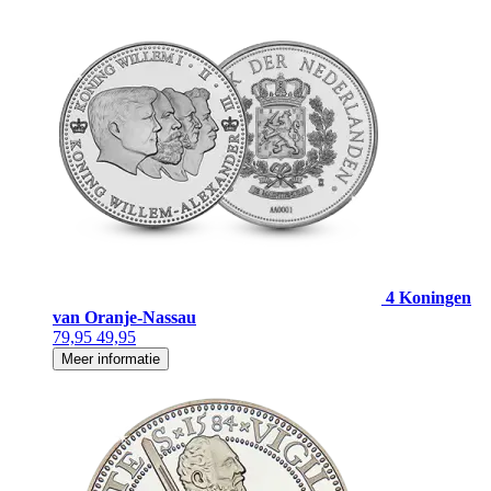
4 Koningen
van Oranje-Nassau
79,95
49,95
Meer informatie