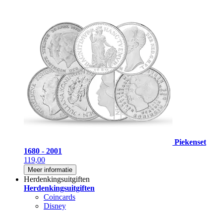
Piekenset
1680 - 2001
119,00
Meer informatie
Herdenkingsuitgiften
Herdenkingsuitgiften
Coincards
Disney