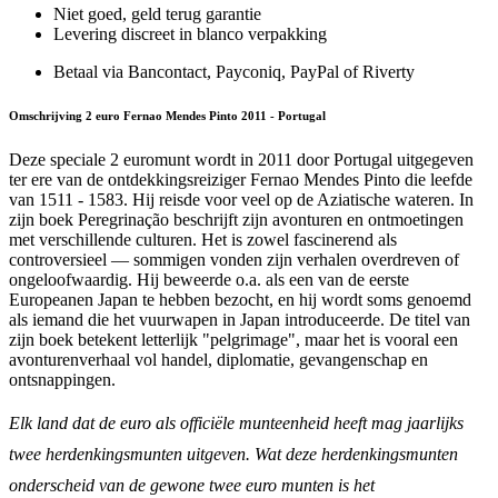
Niet goed, geld terug garantie
Levering discreet in blanco verpakking
Betaal via Bancontact, Payconiq, PayPal of Riverty
Omschrijving 2 euro Fernao Mendes Pinto 2011 - Portugal
Deze speciale 2 euromunt wordt in 2011 door Portugal uitgegeven
ter ere van de ontdekkingsreiziger Fernao Mendes Pinto die leefde
van 1511 - 1583. Hij reisde voor veel op de Aziatische wateren. In
zijn boek Peregrinação beschrijft zijn avonturen en ontmoetingen
met verschillende culturen. Het is zowel fascinerend als
controversieel — sommigen vonden zijn verhalen overdreven of
ongeloofwaardig. Hij beweerde o.a. als een van de eerste
Europeanen Japan te hebben bezocht, en hij wordt soms genoemd
als iemand die het vuurwapen in Japan introduceerde. De titel van
zijn boek betekent letterlijk "pelgrimage", maar het is vooral een
avonturenverhaal vol handel, diplomatie, gevangenschap en
ontsnappingen.
Elk land dat de euro als officiële munteenheid heeft mag jaarlijks
twee herdenkingsmunten uitgeven. Wat deze herdenkingsmunten
onderscheid van de gewone twee euro munten is het