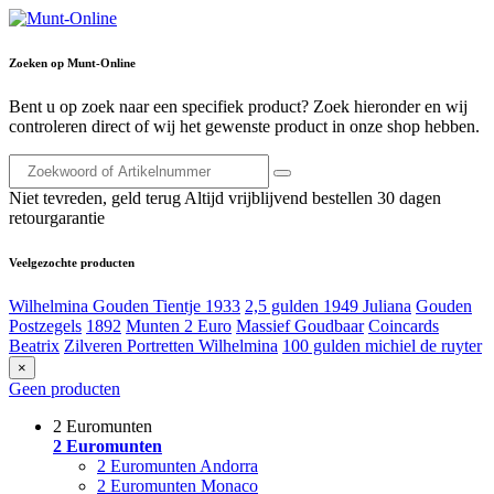
Zoeken op Munt-Online
Bent u op zoek naar een specifiek product? Zoek hieronder en wij
controleren direct of wij het gewenste product in onze shop hebben.
Niet tevreden, geld terug
Altijd vrijblijvend bestellen
30 dagen
retourgarantie
Veelgezochte producten
Wilhelmina Gouden Tientje 1933
2,5 gulden 1949 Juliana
Gouden
Postzegels
1892
Munten 2 Euro
Massief Goudbaar
Coincards
Beatrix
Zilveren Portretten Wilhelmina
100 gulden michiel de ruyter
×
Geen producten
2 Euromunten
2 Euromunten
2 Euromunten Andorra
2 Euromunten Monaco