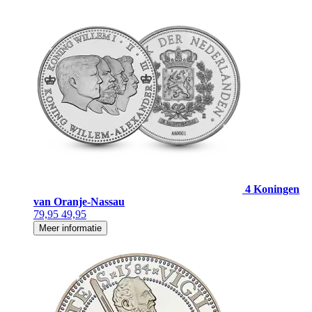
4 Koningen
van Oranje-Nassau
79,95
49,95
Meer informatie